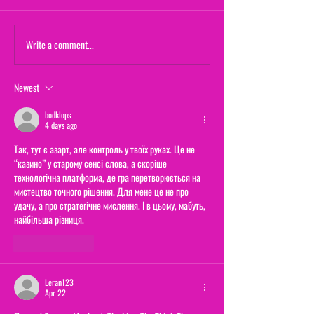
Maternal Instinct
Write a comment...
The Yogurt Shop M
(From "20/20")
Newest
bodklops
4 days ago
Так, тут є азарт, але контроль у твоїх руках. Це не 
“казино” у старому сенсі слова, а скоріше 
технологічна платформа, де гра перетворюється на 
мистецтво точного рішення. Для мене це не про 
удачу, а про стратегічне мислення. І в цьому, мабуть, 
найбільша різниця.
Like
Reply
Leran123
Apr 22