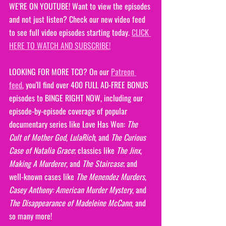
WE'RE ON YOUTUBE! Want to view the episodes 
and not just listen? Check our new video feed 
to see full video episodes starting today. 
CLICK 
HERE TO WATCH AND SUBSCRIBE!
LOOKING FOR MORE TCO? On our 
Patreon 
feed
, you'll find over 400 FULL AD-FREE BONUS 
episodes to BINGE RIGHT NOW, including our 
episode-by-episode coverage of popular 
documentary series like Love Has Won: 
The 
Cult of Mother God
, 
LulaRich
, and 
The Curious 
Case of Natalia Grace
; classics like 
The Jinx
, 
Making A Murderer
, and 
The Staircase
; and 
well-known cases like 
The Menendez Murders
, 
Casey Anthony: American Murder Mystery
, and 
The Disappearance of Madeleine McCann
, and 
so many more!