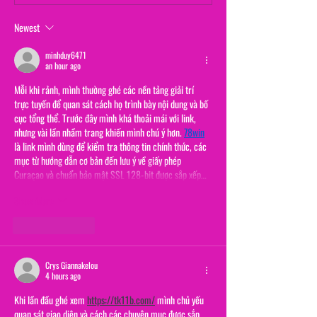
(From "20/20")
Newest
minhduy6471
an hour ago
Mỗi khi rảnh, mình thường ghé các nền tảng giải trí 
trực tuyến để quan sát cách họ trình bày nội dung và bố 
cục tổng thể. Trước đây mình khá thoải mái với link, 
nhưng vài lần nhầm trang khiến mình chú ý hơn. 
78win
là link mình dùng để kiểm tra thông tin chính thức, các 
mục từ hướng dẫn cơ bản đến lưu ý về giấy phép 
Curaçao và chuẩn bảo mật SSL 128-bit được sắp xếp…
Show More
Like
Reply
Crys Giannakelou
4 hours ago
Khi lần đầu ghé xem 
https://tk11b.com/
 mình chủ yếu 
quan sát giao diện và cách các chuyên mục được sắp 