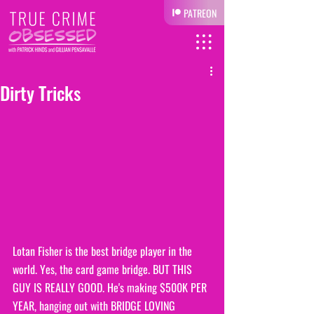
PATREON
Dirty Tricks
Lotan Fisher is the best bridge player in the 
world. Yes, the card game bridge. BUT THIS 
GUY IS REALLY GOOD. He's making $500K PER 
YEAR, hanging out with BRIDGE LOVING 