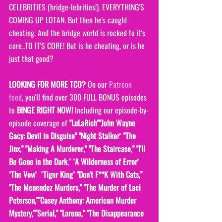
CELEBRITIES (bridge-lebrities!). EVERYTHING'S 
COMING UP LOTAN. But then he's caught 
cheating. And the bridge world is rocked to it's 
core..TO IT'S CORE! But is he cheating, or is he 
just that good?
LOOKING FOR MORE TCO?
 On our 
Patreon 
feed
, you'll find over 300 FULL BONUS episodes 
to 
BINGE RIGHT NOW! 
Including our episode-by-
episode coverage of 
"LuLaRich""John Wayne 
Gacy: Devil in Disguise" "Night Stalker
" 
"The 
Jinx," "Making A Murderer," "The Staircase," "I'll 
Be Gone in the Dark
," "
A Wilderness of Error
" 
"
The Vow
"  "
Tiger King
" 
"Don't F**K With Cats," 
"The Menendez Murders," "The Murder of Laci 
Peterson,""Casey Anthony: American Murder 
Mystery,""Serial," "Lorena," "The Disappearance 