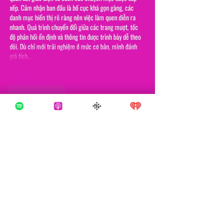
xếp. Cảm nhận ban đầu là bố cục khá gọn gàng, các 
danh mục hiển thị rõ ràng nên việc làm quen diễn ra 
nhanh. Quá trình chuyển đổi giữa các trang mượt, tốc 
độ phản hồi ổn định và thông tin được trình bày dễ theo 
dõi. Dù chỉ mới trải nghiệm ở mức cơ bản, mình đánh 
giá tích…
Show More
Like
Reply
Lee Adam
4 hours ago
Mình nhớ trong quá trình đọc các thảo luận, mình có để 
ý thấy 
kuwin
 được nhắc qua nên thử vào xem cho biết. 
Mình chỉ xem nhanh tổng thể chứ chưa tìm hiểu sâu, 
nhưng cảm giác ban đầu là cách trình bày khá thoáng, 
bố cục rõ ràng, nhìn vào không bị rối mắt.
Show More