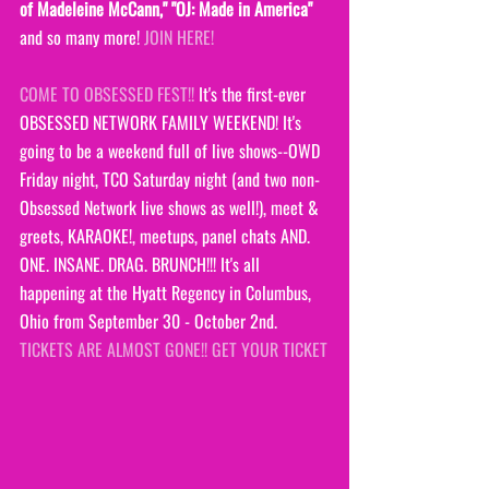
of Madeleine McCann," "OJ: Made in America" 
and so many more! 
JOIN HERE!
COME TO OBSESSED FEST!!
 It's the first-ever 
OBSESSED NETWORK FAMILY WEEKEND! It's 
going to be a weekend full of live shows--OWD 
Friday night, TCO Saturday night (and two non-
Obsessed Network live shows as well!), meet & 
greets, KARAOKE!, meetups, panel chats AND. 
ONE. INSANE. DRAG. BRUNCH!!! It's all 
happening at the Hyatt Regency in Columbus, 
Ohio from September 30 - October 2nd. 
TICKETS ARE ALMOST GONE!! GET YOUR TICKET