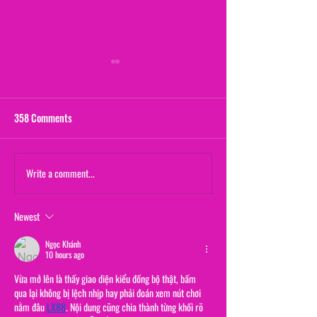
358 Comments
Maternal Instinct
Write a comment...
The Yogurt Shop M
(From "20/20")
Newest
Ngọc Khánh
10 hours ago
Vừa mở lên là thấy giao diện kiểu đồng bộ thật, bấm 
qua lại không bị lệch nhịp hay phải đoán xem nút chơi 
nằm đâu 
LX88
. Nội dung cũng chia thành từng khối rõ 