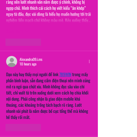
ràng nên lướt nhanh vẫn nắm được ý chính, không bị 
ngợp chữ. Mình thích cái cách họ viết kiểu “ăn khớp” 
ngay từ đầu, đọc vài dòng là hiểu họ muốn hướng tới trải 
nghiệm liền mạch chứ không màu mè. Kéo xuống thấy…
Show More
Like
Reply
Alexandra09.i.ms
10 hours ago
Dạo này hay thấy mọi người để link 
789WIN
 trong mấy 
phần bình luận, sẵn đang cầm điện thoại nên mình cũng 
mở ra ngó qua chút xíu. Mình không đọc sâu vào chi 
tiết, chỉ vuốt từ trên xuống dưới xem cách họ chia khối 
nội dung. Phải công nhận là giao diện mobile khá 
thoáng, các khoảng trống tách bạch rõ ràng. Lướt 
nhanh vài phút là nắm được bố cục tổng thể mà không 
hề thấy rối mắt.
Like
Reply