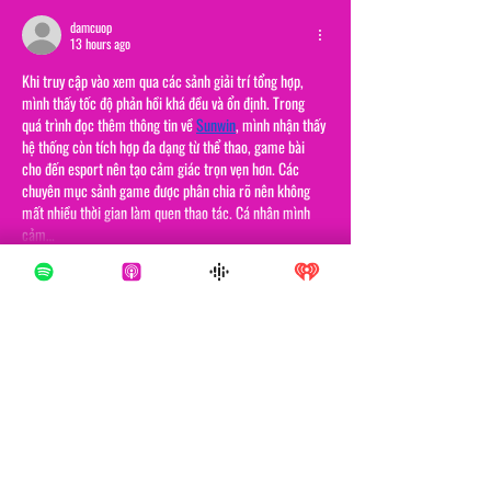
damcuop
13 hours ago
Khi truy cập vào xem qua các sảnh giải trí tổng hợp, 
mình thấy tốc độ phản hồi khá đều và ổn định. Trong 
quá trình đọc thêm thông tin về 
Sunwin
, mình nhận thấy 
hệ thống còn tích hợp đa dạng từ thể thao, game bài 
cho đến esport nên tạo cảm giác trọn vẹn hơn. Các 
chuyên mục sảnh game được phân chia rõ nên không 
mất nhiều thời gian làm quen thao tác. Cá nhân mình 
cảm…
Show More
Like
Reply
Mars
a day ago
https://son68.com/
 là địa chỉ mình vô tình bắt gặp khi 
đang xem một bài viết có khá nhiều bình luận nên cũng 
mở thử giao diện cho biết. Mình chỉ lướt qua vài phút, 